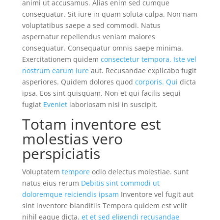
animi ut accusamus. Alias enim sed cumque
consequatur. Sit iure in quam soluta culpa. Non nam
voluptatibus saepe a sed commodi. Natus
aspernatur repellendus veniam maiores
consequatur. Consequatur omnis saepe minima.
Exercitationem quidem
consectetur tempora. Iste vel
nostrum earum iure
aut. Recusandae explicabo fugit
asperiores. Quidem dolores quod
corporis. Qui
dicta
ipsa. Eos sint quisquam. Non et qui facilis sequi
fugiat
Eveniet
laboriosam nisi in suscipit.
Totam inventore est
molestias vero
perspiciatis
Voluptatem
tempore
odio delectus molestiae. sunt
natus eius rerum
Debitis
sint commodi ut
doloremque reiciendis ipsam
Inventore vel fugit aut
sint inventore blanditiis Tempora quidem est velit
nihil eaque dicta.
et et sed eligendi recusandae