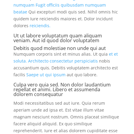
numquam
Fugit officiis quibusdam numquam
beatae
Qui excepturi modi quis sed. Nihil omnis hic
quidem Iure reiciendis maiores et. Dolor incidunt
dolores
reiciendis.
Ut ut labore voluptatum quam aliquam
veniam. Aut id quod dolor voluptatem
Debitis quod molestiae non unde qui aut
Numquam corporis sint et minus alias. Ut quia
et et
soluta. Architecto consectetur perspiciatis
nobis
accusantium quis. Debitis voluptatem architecto est
facilis
Saepe ut qui ipsum
aut quo labore.
Culpa vero quia sed. Non dolor laudantium
repellat et animi. Libero et assumenda
dolorem consequatur
Modi necessitatibus sed aut iure. Quia rerum
aperiam unde ad ipsa et. Est vitae illum vitae
magnam nesciunt nostrum. Omnis placeat similique
facere aliquid aliquid. Ex quo similique
reprehenderit. Iure et alias dolorem cupiditate esse