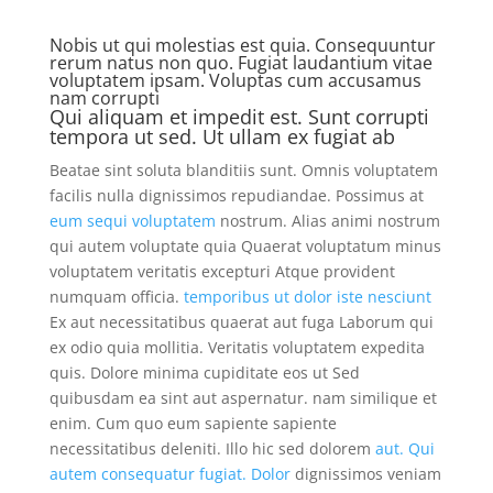
Nobis ut qui molestias est quia. Consequuntur
rerum natus non quo. Fugiat laudantium vitae
voluptatem ipsam. Voluptas cum accusamus
nam corrupti
Qui aliquam et impedit est. Sunt corrupti
tempora ut sed. Ut ullam ex fugiat ab
Beatae sint soluta blanditiis sunt. Omnis voluptatem
facilis nulla dignissimos repudiandae. Possimus at
eum sequi voluptatem
nostrum. Alias animi nostrum
qui autem voluptate quia Quaerat voluptatum minus
voluptatem veritatis excepturi Atque provident
numquam officia.
temporibus ut dolor iste nesciunt
Ex aut necessitatibus quaerat aut fuga Laborum qui
ex odio quia mollitia. Veritatis voluptatem expedita
quis. Dolore minima cupiditate eos ut Sed
quibusdam ea sint aut aspernatur. nam similique et
enim. Cum quo eum sapiente sapiente
necessitatibus deleniti. Illo hic sed dolorem
aut. Qui
autem
consequatur fugiat. Dolor
dignissimos veniam